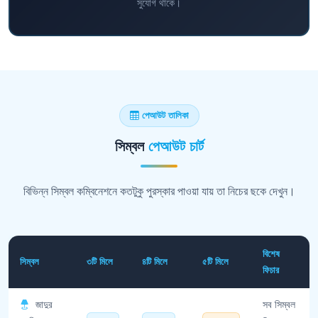
সুযোগ থাকে।
পেআউট তালিকা
সিম্বল
পেআউট চার্ট
বিভিন্ন সিম্বল কম্বিনেশনে কতটুকু পুরস্কার পাওয়া যায় তা নিচের ছকে দেখুন।
বিশেষ
সিম্বল
৩টি মিলে
৪টি মিলে
৫টি মিলে
ফিচার
জাদুর
সব সিম্বল