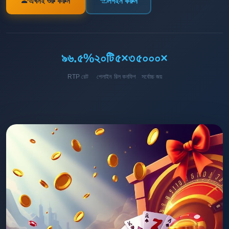
এখনই শুরু করুন
লগইন করুন
৯৬.৫%
২০টি
৫×৩
৫০০০×
RTP রেট
পেলাইন
রিল কনফিগ
সর্বোচ্চ জয়