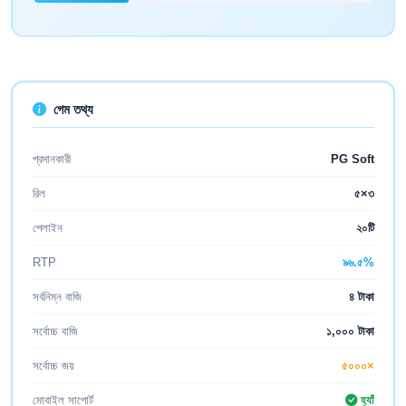
গেম তথ্য
প্রদানকারী
PG Soft
রিল
৫×৩
পেলাইন
২০টি
RTP
৯৬.৫%
সর্বনিম্ন বাজি
৪ টাকা
সর্বোচ্চ বাজি
১,০০০ টাকা
সর্বোচ্চ জয়
৫০০০×
মোবাইল সাপোর্ট
হ্যাঁ