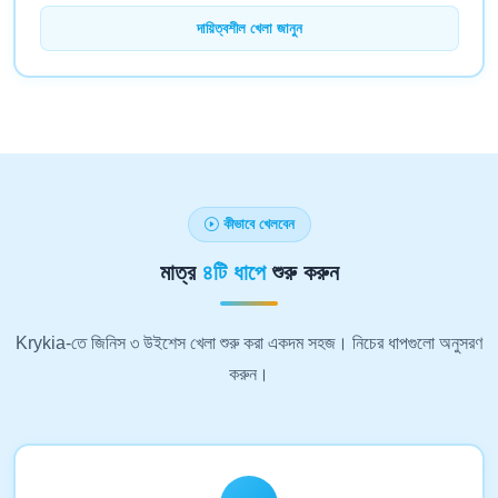
দায়িত্বশীল খেলা জানুন
কীভাবে খেলবেন
মাত্র
৪টি ধাপে
শুরু করুন
Krykia-তে জিনিস ৩ উইশেস খেলা শুরু করা একদম সহজ। নিচের ধাপগুলো অনুসরণ
করুন।