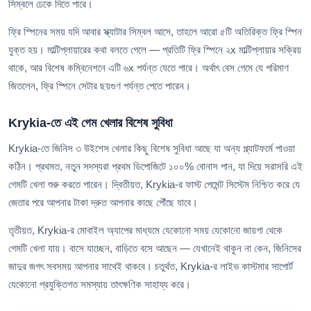
সিম্বলে ঢেকে দিতে পারে।
ফ্রি স্পিনের সময় যদি আবার স্ক্যাটার সিম্বল আসে, তাহলে আরো ৫টি অতিরিক্ত ফ্রি স্পিন
যুক্ত হয়। মাল্টিপ্লায়ারের কথা বলতে গেলে — প্রতিটি ফ্রি স্পিনে ২x মাল্টিপ্লায়ার সক্রিয়
থাকে, আর বিশেষ কম্বিনেশনে এটি ৬x পর্যন্ত যেতে পারে। অর্থাৎ বেস গেমে যে পরিমাণ
জিতলেন, ফ্রি স্পিনে সেটার ছয়গুণ পর্যন্ত পেতে পারেন।
Krykia-তে এই গেম খেলার বিশেষ সুবিধা
Krykia-তে জিনিস ৩ উইশেস খেলার কিছু বিশেষ সুবিধা আছে যা অন্য প্ল্যাটফর্মে পাওয়া
কঠিন। প্রথমত, নতুন সদস্যরা প্রথম ডিপোজিটে ১০০% বোনাস পান, যা দিয়ে সরাসরি এই
গেমটি খেলা শুরু করতে পারেন। দ্বিতীয়ত, Krykia-র ফাস্ট পেমেন্ট সিস্টেম নিশ্চিত করে যে
জেতার পরে আপনার টাকা দ্রুত আপনার কাছে পৌঁছে যাবে।
তৃতীয়ত, Krykia-র মোবাইল অ্যাপের মাধ্যমে যেকোনো সময় যেকোনো জায়গা থেকে
গেমটি খেলা যায়। বাসে যাচ্ছেন, বাড়িতে বসে আছেন — যেখানেই থাকুন না কেন, জিনিসের
জাদুর জগৎ সবসময় আপনার সাথেই থাকবে। চতুর্থত, Krykia-র লাইভ কাস্টমার সাপোর্ট
যেকোনো প্রযুক্তিগত সমস্যায় তাৎক্ষণিক সাহায্য করে।