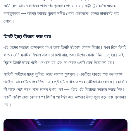
সংমিশ্রণে আসলে বিভিন্ন পরিমাণের পুরস্কার পাওয়া যায়। সাউন্ড ট্র্যাকটিও অনেক
মনোমুগ্ধকর — আরব্য ঘরানার সুরেলা সঙ্গীত গেমের মেজাজকে একদম মানানসই করে
তোলে।
তিনটি ইচ্ছা কীভাবে কাজ করে
এই গেমের সবচেয়ে রোমাঞ্চকর অংশ হলো তিনটি উইশেস বোনাস ফিচার। যখন রিলে তিনটি
বা তার বেশি স্ক্যাটার সিম্বল একসাথে দেখা যায়, তখন বিশেষ বোনাস স্ক্রিন চালু হয়। এই
স্ক্রিনে তিনটি জাদুর প্রদীপ দেখানো হয় এবং আপনাকে একটি বেছে নিতে বলা হয়।
প্রতিটি প্রদীপের মধ্যে লুকিয়ে আছে আলাদা পুরস্কার। একটিতে থাকতে পারে বড় ক্যাশ
প্রাইজ, আরেকটিতে ফ্রি স্পিন, আর তৃতীয়টিতে থাকতে পারে মাল্টিপ্লায়ার বোনাস। কোনটায়
কী আছে সেটা আগে থেকে জানার উপায় নেই — এটাই এই ফিচারের সবচেয়ে মজার দিক।
একটি প্রদীপ বেছে নেওয়ার পর জিনিস আবির্ভূত হয়ে আপনার ইচ্ছা পূরণ করে এবং পুরস্কার
দেয়।