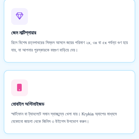
জেম মাল্টিপ্লায়ার
রিলে বিশেষ রত্নপাথরের সিম্বল আসলে জয়ের পরিমাণ ২x, ৩x বা ৫x পর্যন্ত গুণ হয়ে
যায়, যা আপনার পুরস্কারকে বহুগুণ বাড়িয়ে দেয়।
মোবাইল অপ্টিমাইজড
স্মার্টফোন বা ট্যাবলেটে সমান স্বাচ্ছন্দ্যে খেলা যায়। Krykia অ্যাপের মাধ্যমে
যেকোনো জায়গা থেকে জিনিস ৩ উইশেস উপভোগ করুন।