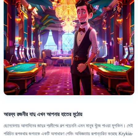
আরব্য রজনীর যাদু এখন আপনার হাতের মুঠোয়
ছেলেবেলায় আলাদিনের জাদুর প্রদীপের গল্প পড়েননি এমন মানুষ খুঁজে পাওয়া মুশকিল। সেই
পরিচিত রূপকথার জগতকে একটি অসাধারণ গেমিং অভিজ্ঞতায় রূপান্তরিত করেছে Krykia-