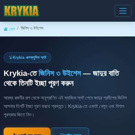
জিনিস ৩ উইশেস
হোম
Krykia এক্সক্লুসিভ স্লট
Krykia-তে
জিনিস ৩ উইশেস
— জাদুর বাতি
থেকে তিনটি ইচ্ছা পূরণ করুন
আরব্য রজনীর গল্প থেকে অনুপ্রাণিত এই ম্যাজিক স্লট গেমে জাদুর প্রদীপের জিনিস
আপনার তিনটি ইচ্ছা পূরণ করতে প্রস্তুত। Krykia-তে এখনই খেলুন এবং বিশাল
পুরস্কার জিতে নিন।