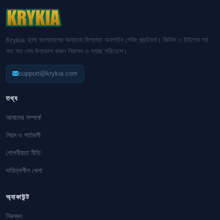
Krykia হলো বাংলাদেশের অন্যতম বিশ্বস্ত অনলাইন গেমিং প্ল্যাটফর্ম। জিনিস ৩ উইশেস সহ
শত শত গেম উপভোগ করুন নিরাপদ ও স্বচ্ছ পরিবেশে।
support@krykia.com
তথ্য
আমাদের সম্পর্কে
নিয়ম ও শর্তাবলী
গোপনীয়তা নীতি
দায়িত্বশীল খেলা
অ্যাকাউন্ট
নিবন্ধন