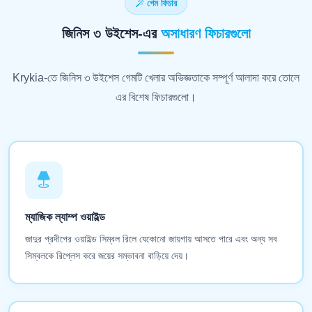
গেম ফিচার
জিনিস ৩ উইশেস-এর
অসাধারণ ফিচারগুলো
Krykia-তে জিনিস ৩ উইশেস গেমটি খেলার অভিজ্ঞতাকে সম্পূর্ণ আলাদা করে তোলে
এর বিশেষ ফিচারগুলো।
ম্যাজিক ল্যাম্প ওয়াইল্ড
জাদুর প্রদীপের ওয়াইল্ড সিম্বল রিলে যেকোনো জায়গায় আসতে পারে এবং অন্য সব
সিম্বলকে রিপ্লেস করে জয়ের সম্ভাবনা বাড়িয়ে দেয়।