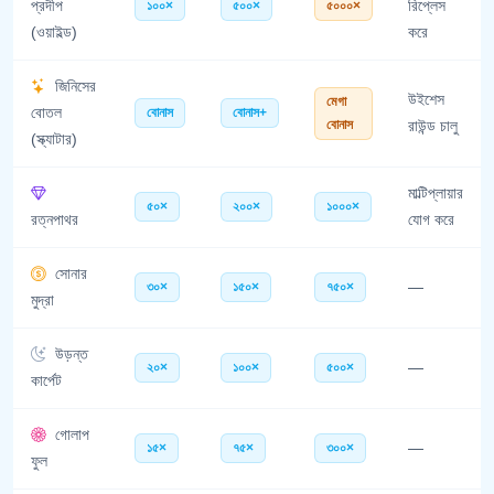
প্রদীপ
১০০×
৫০০×
৫০০০×
রিপ্লেস
(ওয়াইল্ড)
করে
জিনিসের
উইশেস
মেগা
বোতল
বোনাস
বোনাস+
বোনাস
রাউন্ড চালু
(স্ক্যাটার)
মাল্টিপ্লায়ার
৫০×
২০০×
১০০০×
রত্নপাথর
যোগ করে
সোনার
৩০×
১৫০×
৭৫০×
—
মুদ্রা
উড়ন্ত
২০×
১০০×
৫০০×
—
কার্পেট
গোলাপ
১৫×
৭৫×
৩০০×
—
ফুল