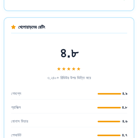
খেলোয়াড়দের রেটিং
৪.৮
★★★★★
৩,২৪০+ রিভিউর উপর ভিত্তি করে
গেমপ্লে
৪.৯
গ্রাফিক্স
৪.৮
বোনাস ফিচার
৪.৬
পেআউট
৪.৭