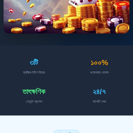
৩টি
১০০%
ম্যাজিক উইশ ফিচার
ওয়েলকাম বোনাস
তাৎক্ষণিক
২৪/৭
পেমেন্ট প্রসেস
সাপোর্ট সেবা