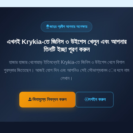
জাদুর প্রদীপ আপনার অপেক্ষায়
এখনই Krykia-তে জিনিস ৩ উইশেস খেলুন এবং আপনার
তিনটি ইচ্ছা পূরণ করুন
হাজার হাজার খেলোয়াড় ইতিমধ্যেই Krykia-তে জিনিস ৩ উইশেস খেলে বিশাল
পুরস্কার জিতেছেন। আজই যোগ দিন এবং আপনিও সেই সৌভাগ্যবানদ ের দলে নাম
লেখান।
বিনামূল্যে নিবন্ধন করুন
লগইন করুন