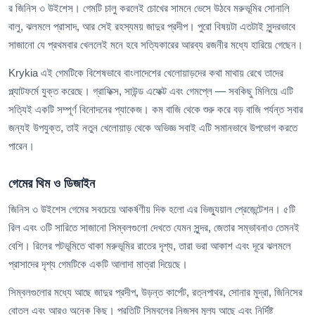
র জিনিস ৩ উইশেস। গেমটি চালু করলেই চোখের সামনে ভেসে উঠবে মরুভূমির সোনালি
বালু, ঝলমলে প্রাসাদ, আর সেই রহস্যময় জাদুর প্রদীপ। পুরো বিষয়টা এতটাই সুন্দরভাবে
সাজানো যে প্রথমবার খেললেই মনে হবে সত্যিকারের আরব্য রজনীর মধ্যে হারিয়ে গেছেন।
Krykia এই গেমটিকে বিশেষভাবে বাংলাদেশের খেলোয়াড়দের কথা মাথায় রেখে তাদের
প্ল্যাটফর্মে যুক্ত করেছে। গ্রাফিক্স, সাউন্ড এফেক্ট এবং গেমপ্লে — সবকিছু মিলিয়ে এটি
সত্যিই একটি সম্পূর্ণ বিনোদনের প্যাকেজ। কম বাজি থেকে শুরু করে বড় বাজি পর্যন্ত সবার
জন্যই উপযুক্ত, তাই নতুন খেলোয়াড় থেকে অভিজ্ঞ সবাই এটি সমানভাবে উপভোগ করতে
পারেন।
গেমের থিম ও ডিজাইন
জিনিস ৩ উইশেস গেমের সবচেয়ে আকর্ষণীয় দিক হলো এর ভিজ্যুয়াল প্রেজেন্টেশন। ৫টি
রিল এবং ৩টি সারিতে সাজানো সিম্বলগুলো দেখতে যেমন সুন্দর, জেতার সম্ভাবনাও তেমনই
বেশি। রিলের পটভূমিতে থাকা মরুভূমির রাতের দৃশ্য, তারা ভরা আকাশ এবং দূরে ঝলমলে
প্রাসাদের দৃশ্য গেমটিকে একটি আলাদা মাত্রা দিয়েছে।
সিম্বলগুলোর মধ্যে আছে জাদুর প্রদীপ, উড়ন্ত কার্পেট, রত্নপাথর, সোনার মুদ্রা, জিনিসের
বোতল এবং আরও অনেক কিছু। প্রতিটি সিম্বলের নিজস্ব মূল্য আছে এবং নির্দিষ্ট